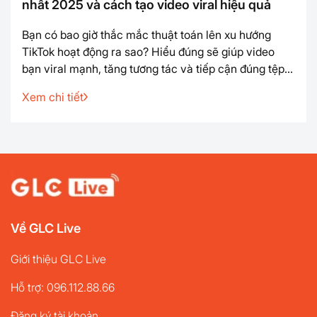
nhất 2025 và cách tạo video viral hiệu quả
Bạn có bao giờ thắc mắc thuật toán lên xu hướng
TikTok hoạt động ra sao? Hiểu đúng sẽ giúp video
bạn viral mạnh, tăng tương tác và tiếp cận đúng tệp
người xem. Vậy thuật toán lên xu hướng TikTok dựa
Xem chi tiết
trên những yếu tố nào và làm sao để tối ưu nội dung
hiệu quả? Cùng khám phá ngay trong bài viết dưới ...
Về GLC Live
Giới thiệu GLC Live
Hỗ trợ: 096.112.88.66
Đăng ký tài khoản