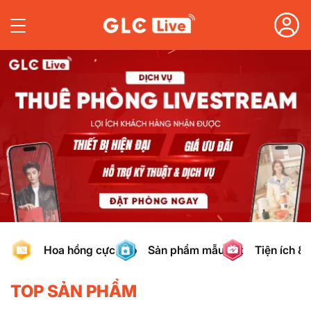
Hoa hồng cực cao
Sản phẩm mẫu hot
Tiện ích & 
TOP SẢN PHẨM