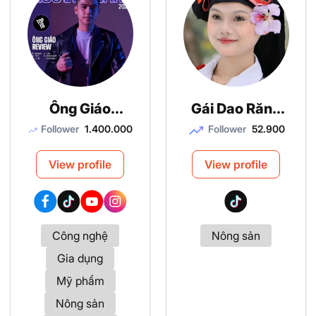
Ông Giáo
Gái Dao Răng
Review
Thưa
Follower
1.400.000
Follower
52.900
View profile
View profile
Công nghệ
Nông sản
Gia dụng
Mỹ phẩm
Nông sản