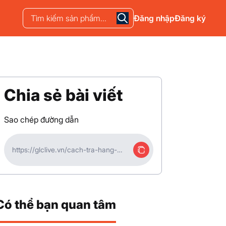
Đăng nhập
Đăng ký
Chia sẻ bài viết
Sao chép đường dẫn
https://glclive.vn/cach-tra-hang-
tren-tiktok.html
Có thể bạn quan tâm