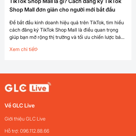
TikTok Shop Mall là gì? Cách đăng ký TikTok
Shop Mall đơn giản cho người mới bắt đầu
Để bắt đầu kinh doanh hiệu quả trên TikTok, tìm hiểu
cách đăng ký TikTok Shop Mall là điều quan trọng
giúp bạn mở rộng thị trường và tối ưu chiến lược bán
hàng. Trong bài viết này, hãy cùng khám phá cách
Xem chi tiết
đăng ký TikTok Shop Mall một cách đơn giản và
nhanh chóng để tận dụng tối đa cơ hội bán hàng ...
Về GLC Live
Giới thiệu GLC Live
Hỗ trợ: 096.112.88.66