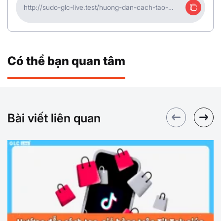
http://sudo-glc-live.test/huong-dan-cach-tao-
tiktok-shop-ban-hang-truc-tiep-15
Có thể bạn quan tâm
Bài viết liên quan