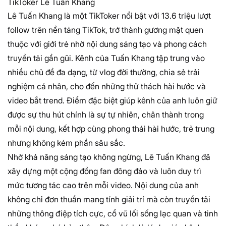
TikToker Lê Tuấn Khang
Lê Tuấn Khang là một TikToker nổi bật với 13.6 triệu lượt
follow trên nền tảng TikTok, trở thành gương mặt quen
thuộc với giới trẻ nhờ nội dung sáng tạo và phong cách
truyền tải gần gũi. Kênh của Tuấn Khang tập trung vào
nhiều chủ đề đa dạng, từ vlog đời thường, chia sẻ trải
nghiệm cá nhân, cho đến những thử thách hài hước và
video bắt trend. Điểm đặc biệt giúp kênh của anh luôn giữ
được sự thu hút chính là sự tự nhiên, chân thành trong
mỗi nội dung, kết hợp cùng phong thái hài hước, trẻ trung
nhưng không kém phần sâu sắc.
Nhờ khả năng sáng tạo không ngừng, Lê Tuấn Khang đã
xây dựng một cộng đồng fan đông đảo và luôn duy trì
mức tương tác cao trên mỗi video. Nội dung của anh
không chỉ đơn thuần mang tính giải trí mà còn truyền tải
những thông điệp tích cực, cổ vũ lối sống lạc quan và tinh