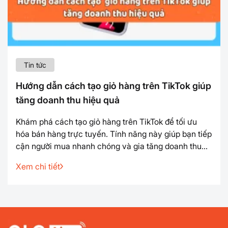
Tin tức
Hướng dẫn cách tạo giỏ hàng trên TikTok giúp
tăng doanh thu hiệu quả
Khám phá cách tạo giỏ hàng trên TikTok để tối ưu
hóa bán hàng trực tuyến. Tính năng này giúp bạn tiếp
cận người mua nhanh chóng và gia tăng doanh thu
hiệu quả. Bạn muốn biết cách tạo giỏ hàng trên
Xem chi tiết
TikTok để thu hút khách hàng và tăng doanh thu?
Tham khảo ngay ở bài viết dưới đây để thực hiện dễ
dàng ...