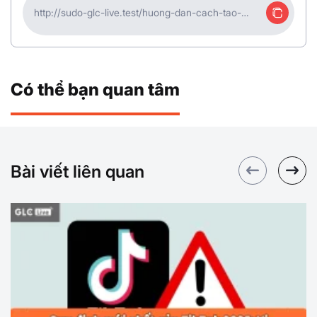
http://sudo-glc-live.test/huong-dan-cach-tao-
tiktok-shop-ban-hang-truc-tiep-15
Có thể bạn quan tâm
Bài viết liên quan