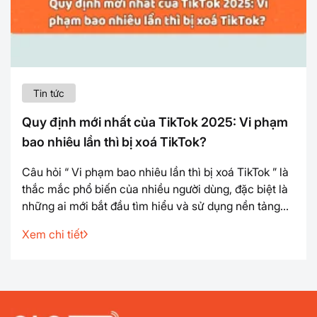
Tin tức
Quy định mới nhất của TikTok 2025: Vi phạm
bao nhiêu lần thì bị xoá TikTok?
Câu hỏi “ Vi phạm bao nhiêu lần thì bị xoá TikTok ” là
thắc mắc phổ biến của nhiều người dùng, đặc biệt là
những ai mới bắt đầu tìm hiểu và sử dụng nền tảng
này. Trong bài viết này, chúng tôi sẽ cung cấp thông
Xem chi tiết
tin chi tiết về câu hỏi vi phạm bao nhiêu lần thì bị xóa
TikTok giúp bạn hiểu rõ hơn và ...