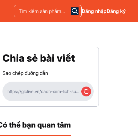
Đăng nhập
Đăng ký
Chia sẻ bài viết
Sao chép đường dẫn
https://glclive.vn/cach-xem-lich-su-
tiktok.html
Có thể bạn quan tâm