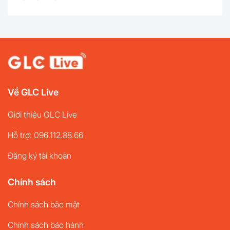
dụng AI làm rõ ảnh mà không cần cài đặt phần mềm
phức tạp. Bài viết này sẽ giới thiệu 10 công cụ AI làm
...
Về GLC Live
Giới thiệu GLC Live
Hỗ trợ: 096.112.88.66
Đăng ký tài khoản
Chính sách
Chính sách bảo mật
Chính sách bảo hành