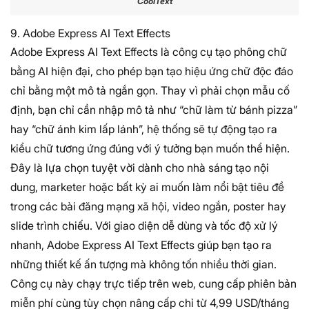
CoolText
9. Adobe Express AI Text Effects
Adobe Express AI Text Effects là công cụ tạo phông chữ
bằng AI hiện đại, cho phép bạn tạo hiệu ứng chữ độc đáo
chỉ bằng một mô tả ngắn gọn. Thay vì phải chọn mẫu cố
định, bạn chỉ cần nhập mô tả như “chữ làm từ bánh pizza”
hay “chữ ánh kim lấp lánh”, hệ thống sẽ tự động tạo ra
kiểu chữ tương ứng đúng với ý tưởng bạn muốn thể hiện.
Đây là lựa chọn tuyệt vời dành cho nhà sáng tạo nội
dung, marketer hoặc bất kỳ ai muốn làm nổi bật tiêu đề
trong các bài đăng mạng xã hội, video ngắn, poster hay
slide trình chiếu. Với giao diện dễ dùng và tốc độ xử lý
nhanh, Adobe Express AI Text Effects giúp bạn tạo ra
những thiết kế ấn tượng mà không tốn nhiều thời gian.
Công cụ này chạy trực tiếp trên web, cung cấp phiên bản
miễn phí cùng tùy chọn nâng cấp chỉ từ 4,99 USD/tháng