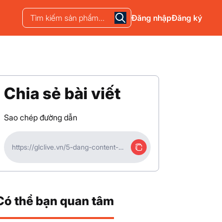
Đăng nhập
Đăng ký
Chia sẻ bài viết
Sao chép đường dẫn
https://glclive.vn/5-dang-content-
khien-video-cua-ban-khac-sau-
trong-tam-tri-nguoi-xem.html
Có thể bạn quan tâm