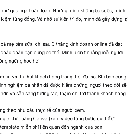
g như gục ngã hoàn toàn. Nhưng mình không bỏ cuộc, mình
t kiệm từng đồng. Và nhờ sự kiên trì đó, mình đã gầy dựng lại
bà mẹ bỉm sữa, chỉ sau 3 tháng kinh doanh online đã đạt
 chắc chắn bạn cũng có thể! Mình luôn tin rằng mỗi người
hông ngừng học hỏi.
m tin và thu hút khách hàng trong thời đại số. Khi bạn cung
 kinh nghiệm cá nhân đã được kiểm chứng, người theo dõi sẽ
n hơn và sẵn sàng tương tác, thậm chí trở thành khách hàng
àng theo nhu cầu thực tế của người xem.
ong 5 phút bằng Canva (kèm video từng bước cụ thể).”
k, template miễn phí liên quan đến ngành của bạn.