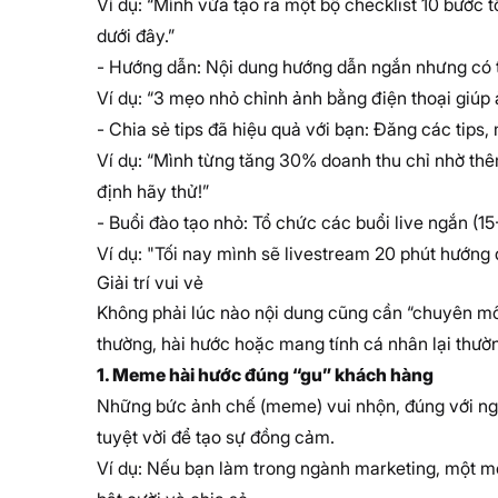
Ví dụ: “Mình vừa tạo ra một bộ checklist 10 bước t
dưới đây.”
- Hướng dẫn: Nội dung hướng dẫn ngắn nhưng có 
Ví dụ: “3 mẹo nhỏ chỉnh ảnh bằng điện thoại giúp ả
- Chia sẻ tips đã hiệu quả với bạn: Đăng các tips,
Ví dụ: “Mình từng tăng 30% doanh thu chỉ nhờ thê
định hãy thử!”
- Buổi đào tạo nhỏ: Tổ chức các buổi live ngắn (1
Ví dụ: "Tối nay mình sẽ livestream 20 phút hướng 
Giải trí vui vẻ
Không phải lúc nào nội dung cũng cần “chuyên mô
thường, hài hước hoặc mang tính cá nhân lại thườn
1. Meme hài hước đúng “gu” khách hàng
Những bức ảnh chế (meme) vui nhộn, đúng với ngà
tuyệt vời để tạo sự đồng cảm.
Ví dụ: Nếu bạn làm trong ngành marketing, một me