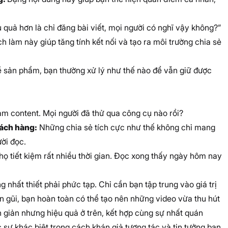
 quả hơn là chỉ đăng bài viết, mọi người có nghĩ vậy không?”
 làm này giúp tăng tính kết nối và tạo ra môi trường chia sẻ
về sản phẩm, bạn thường xử lý như thế nào để vẫn giữ được
àm content. Mọi người đã thử qua công cụ nào rồi?
hách hàng:
Những chia sẻ tích cực như thế không chỉ mang
ời đọc.
ọ tiết kiệm rất nhiều thời gian. Đọc xong thấy ngày hôm nay
 nhất thiết phải phức tạp. Chỉ cần bạn tập trung vào giá trị
ần gũi, bạn hoàn toàn có thể tạo nên những video vừa thu hút
 giản nhưng hiệu quả ở trên, kết hợp cùng sự nhất quán
sự khác biệt trong cách khán giả tương tác và tin tưởng bạn