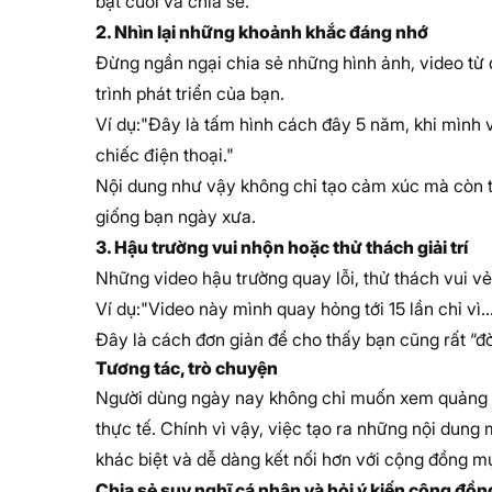
bật cười và chia sẻ.
2. Nhìn lại những khoảnh khắc đáng nhớ
Đừng ngần ngại chia sẻ những hình ảnh, video từ 
trình phát triển của bạn.
Ví dụ:"Đây là tấm hình cách đây 5 năm, khi mình 
chiếc điện thoại."
Nội dung như vậy không chỉ tạo cảm xúc mà còn 
giống bạn ngày xưa.
3. Hậu trường vui nhộn hoặc thử thách giải trí
Những video hậu trường quay lỗi, thử thách vui vẻ
Ví dụ:"Video này mình quay hỏng tới 15 lần chỉ vì
Đây là cách đơn giản để cho thấy bạn cũng rất “đờ
Tương tác, trò chuyện
Người dùng ngày nay không chỉ muốn xem quảng c
thực tế. Chính vì vậy, việc tạo ra những nội dung
khác biệt và dễ dàng kết nối hơn với cộng đồng mụ
Chia sẻ suy nghĩ cá nhân và hỏi ý kiến cộng đồn