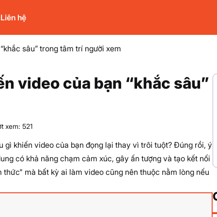
c
Liên hệ
“khắc sâu” trong tâm trí người xem
ến video của bạn “khắc sâu”
ợt xem: 521
gì khiến video của bạn đọng lại thay vì trôi tuột? Đúng rồi, ý
dung có khả năng chạm cảm xúc, gây ấn tượng và tạo kết nối
m thức" mà bất kỳ ai làm video cũng nên thuộc nằm lòng nếu