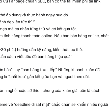
ối ưu Fanpage chuẩn SEO, bạn có thể tải miễn phí tại link
thể áp dụng và thực hành ngay sua đó
nh đẹp lên tức thì.”
 mẹo mà cá nhân từng thử và có kết quả tốt.
m tính năng thanh toán online. Nếu bạn bán hàng online, nhất
5-30 phút) hướng dẫn kỹ năng, kiến thức cụ thể.
dẫn cách viết tiêu đề bán hàng hiệu quả"
n hóa” hay “bán hàng trực tiếp”. Những khoảnh khắc đời
g là “chất keo” gắn kết giữa bạn và người theo dõi.
nh nghề hoặc sở thích chung của khán giả luôn là cách
me về “deadline dí sát mặt” chắc chắn sẽ khiến nhiều người