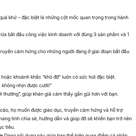
quá khứ – đặc biệt là những cột mốc quan trọng trong hành
vừa bắt đầu công việc kinh doanh với đúng 3 sản phẩm và 1
truyền cảm hứng cho những người đang ở giai đoạn bắt đầu
 hoặc khoảnh khắc “khó đỡ” luôn có sức hút đặc biệt.
… không nhịn được cười!"
i thường”, giúp khán giả cảm thấy gần gũi hơn với bạn.
áo, họ muốn được giáo dục, truyền cảm hứng và hỗ trợ
 mang tính chia sẻ, hướng dẫn và giúp đỡ sẽ khiến bạn trở nên
c tiêu.
g:
Dạng nội dung này giúp bạn thể hiện quan điểm cá nhân,