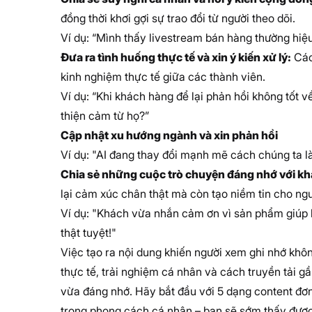
đồng thời khơi gợi sự trao đổi từ người theo dõi.
Ví dụ: “Mình thấy livestream bán hàng thường hiệu
Đưa ra tình huống thực tế và xin ý kiến xử lý:
Cách
kinh nghiệm thực tế giữa các thành viên.
Ví dụ: “Khi khách hàng để lại phản hồi không tốt 
thiện cảm từ họ?”
Cập nhật xu hướng ngành và xin phản hồi
Ví dụ: "AI đang thay đổi mạnh mẽ cách chúng ta l
Chia sẻ những cuộc trò chuyện đáng nhớ với k
lại cảm xúc chân thật mà còn tạo niềm tin cho ngư
Ví dụ: "Khách vừa nhắn cảm ơn vì sản phẩm giúp h
thật tuyệt!"
Việc tạo ra nội dung khiến người xem ghi nhớ không
thực tế, trải nghiệm cá nhân và cách truyền tải g
vừa đáng nhớ. Hãy bắt đầu với 5 dạng content đơn
trong phong cách cá nhân – bạn sẽ sớm thấy được 