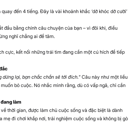
 quay đến 4 tiếng. Đây là vài khoảnh khắc ‘dở khóc dở cười’
ắt đầu bằng chính câu chuyện của bạn – vì đôi khi, điều
 từng nghĩ chẳng ai để tâm.
h cực, kết nối những trái tim đang cần một cú hích để tiếp
 đắc
 dừng lại, bạn chắc chắn sẽ tới đích."
Câu này như một liều
y muốn bỏ cuộc. Nó nhắc mình rằng, dù có vấp ngã, chỉ cần
 đang làm
về thời gian, được làm chủ cuộc sống và đặc biệt là dành
a mẹ đi chơi khắp nơi, trải nghiệm cuộc sống và không bị gò