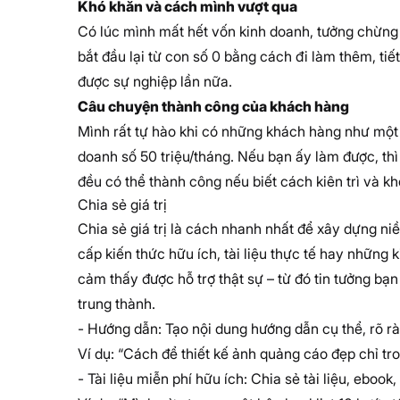
Khó khăn và cách mình vượt qua
Có lúc mình mất hết vốn kinh doanh, tưởng chừn
bắt đầu lại từ con số 0 bằng cách đi làm thêm, tiế
được sự nghiệp lần nữa.
Câu chuyện thành công của khách hàng
Mình rất tự hào khi có những khách hàng như một 
doanh số 50 triệu/tháng. Nếu bạn ấy làm được, thì
đều có thể thành công nếu biết cách kiên trì và k
Chia sẻ giá trị
Chia sẻ giá trị là cách nhanh nhất để xây dựng niề
cấp kiến thức hữu ích, tài liệu thực tế hay những
cảm thấy được hỗ trợ thật sự – từ đó tin tưởng bạ
trung thành.
- Hướng dẫn: Tạo nội dung hướng dẫn cụ thể, rõ r
Ví dụ: “Cách để thiết kế ảnh quảng cáo đẹp chỉ tr
- Tài liệu miễn phí hữu ích: Chia sẻ tài liệu, eboo