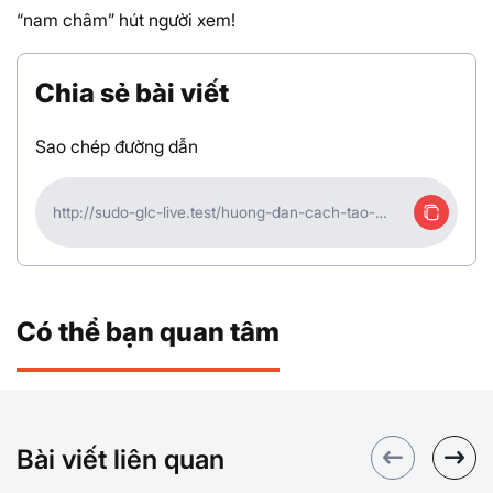
“nam châm” hút người xem!
Chia sẻ bài viết
Sao chép đường dẫn
http://sudo-glc-live.test/huong-dan-cach-tao-
tiktok-shop-ban-hang-truc-tiep-15
Có thể bạn quan tâm
Bài viết liên quan