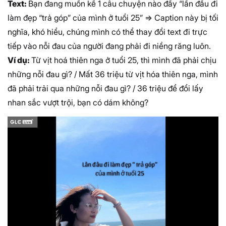
Text:
Bạn đang muốn kể 1 câu chuyện nào đấy “lần đầu đi
làm đẹp “trả góp” của mình ở tuổi 25” => Caption này bị tối
nghĩa, khó hiểu, chúng mình có thể thay đổi text đi trực
tiếp vào nỗi đau của người đang phải đi niềng răng luôn.
Ví dụ:
Từ vịt hoá thiên nga ở tuổi 25, thì mình đã phải chịu
những nỗi đau gì? / Mất 36 triệu từ vịt hóa thiên nga, mình
đã phải trải qua những nỗi đau gì? / 36 triệu để đổi lấy
nhan sắc vượt trội, bạn có dám không?