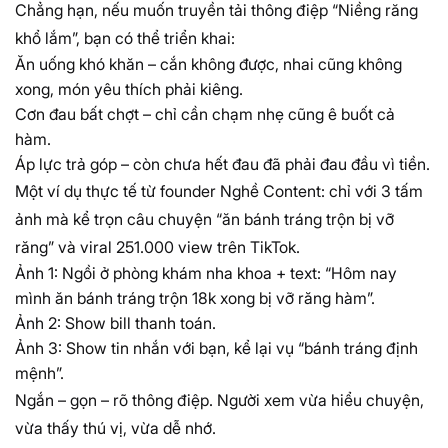
Chẳng hạn, nếu muốn truyền tải thông điệp “Niềng răng
khổ lắm”, bạn có thể triển khai:
Ăn uống khó khăn – cắn không được, nhai cũng không
xong, món yêu thích phải kiêng.
Cơn đau bất chợt – chỉ cần chạm nhẹ cũng ê buốt cả
hàm.
Áp lực trả góp – còn chưa hết đau đã phải đau đầu vì tiền.
Một ví dụ thực tế từ founder Nghề Content: chỉ với 3 tấm
ảnh mà kể trọn câu chuyện “ăn bánh tráng trộn bị vỡ
răng” và viral 251.000 view trên TikTok.
Ảnh 1: Ngồi ở phòng khám nha khoa + text: “Hôm nay
mình ăn bánh tráng trộn 18k xong bị vỡ răng hàm”.
Ảnh 2: Show bill thanh toán.
Ảnh 3: Show tin nhắn với bạn, kể lại vụ “bánh tráng định
mệnh”.
Ngắn – gọn – rõ thông điệp. Người xem vừa hiểu chuyện,
vừa thấy thú vị, vừa dễ nhớ.