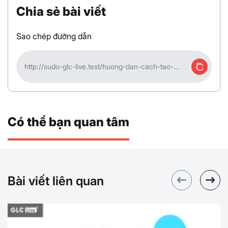
Chia sẻ bài viết
Sao chép đường dẫn
http://sudo-glc-live.test/huong-dan-cach-tao-
tiktok-shop-ban-hang-truc-tiep-15
Có thể bạn quan tâm
Bài viết liên quan