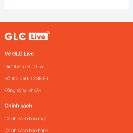
không? Cùng tìm hiểu cách đăng ký tích xanh TikTok
và các điều kiện cần thiết trong bài viết dưới đây nhé!
...
Về GLC Live
Giới thiệu GLC Live
Hỗ trợ: 096.112.88.66
Đăng ký tài khoản
Chính sách
Chính sách bảo mật
Chính sách bảo hành